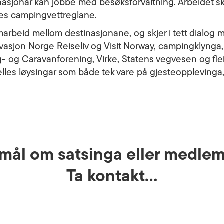
tinasjonar kan jobbe med besøksforvaltning. Arbeidet sk
ømes campingvettreglane.
marbeid mellom destinasjonane, og skjer i tett dialog 
ovasjon Norge Reiseliv og Visit Norway, campingklynga
- og Caravanforening, Virke, Statens vegvesen og fle
felles løysingar som både tek vare på gjesteoppleving
mål om satsinga eller medle
Ta kontakt…