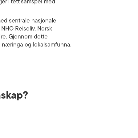
jer i tett samspel med
med sentrale nasjonale
, NHO Reiseliv, Norsk
ire. Gjennom dette
a, næringa og lokalsamfunna.
mskap?