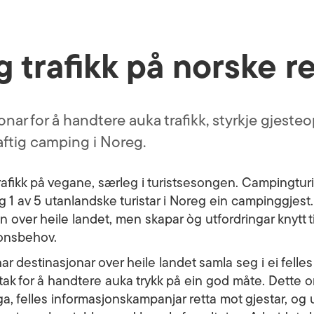
 trafikk på norske r
nar for å handtere auka trafikk, styrkje gjeste
raftig camping i Noreg.
afikk på vegane, særleg i turistsesongen. Campingturist
lag 1 av 5 utanlandske turistar i Noreg ein campinggjest
 over heile landet, men skapar òg utfordringar knytt til 
jonsbehov.
r destinasjonar over heile landet samla seg i ei felles 
ltak for å handtere auka trykk på ein god måte. Dette
, felles informasjonskampanjar retta mot gjestar, og 