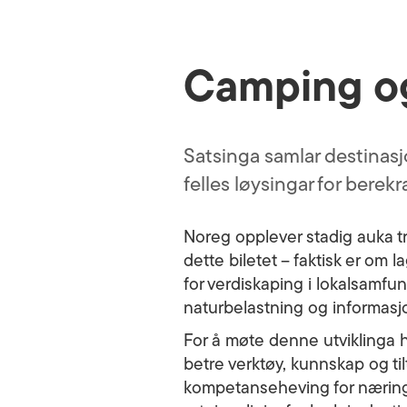
Camping og
Satsinga samlar destinasjo
felles løysingar for berek
Noreg opplever stadig auka tr
dette biletet – faktisk er om 
for verdiskaping i lokalsamfunn
naturbelastning og informas
For å møte denne utviklinga ha
betre verktøy, kunnskap og ti
kompetanseheving for næringa