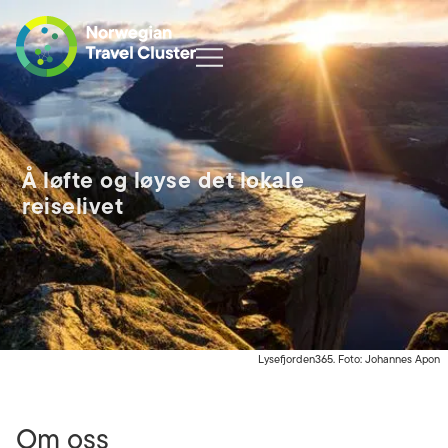
Å løfte og løyse det lokale
reiselivet
Lysefjorden365. Foto: Johannes Apon
Om oss