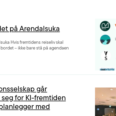
det på Arendalsuka
uka Hvis fremtidens reiseliv skal
 bordet – ikke bare stå på agendaen
jonsselskap går
seg for KI-fremtiden
eplanlegger med