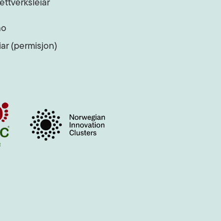
ettverksleiar
no
ar (permisjon)