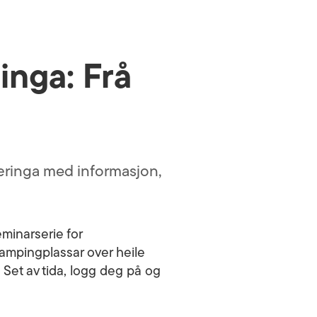
inga: Frå
gnæringa med informasjon,
seminarserie for
ampingplassar over heile
"
Set av tida, logg deg på og