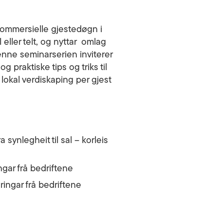
kommersielle gjestedøgn i
eller telt, og nyttar omlag
enne seminarserien inviterer
 praktiske tips og triks til
lokal verdiskaping per gjest
 synlegheit til sal – korleis
gar frå bedriftene
ingar frå bedriftene