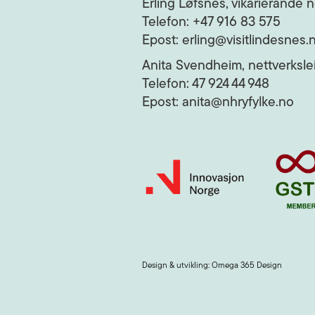
Erling Løfsnes, vikarierande n
Telefon: +47 916 83 575
Epost: erling@visitlindesnes.
Anita Svendheim, nettverkslei
Telefon: 47 924 44 948
Epost: anita@nhryfylke.no
Design & utvikling: Omega 365 Design