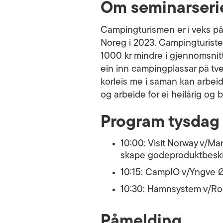
Om seminarseri
Campingturismen er i veks på 
Noreg i 2023. Campingturisten
1000 kr mindre i gjennomsnitt
ein inn campingplassar på tvers
korleis me i saman kan arbeid
og arbeide for ei heilårig og
Program tysdag 1
10:00: Visit Norway v/Mart
skape godeproduktbeskriv
10:15: CampIO v/Yngve Ø
10:30: Hamnsystem v/Rob
Påmelding