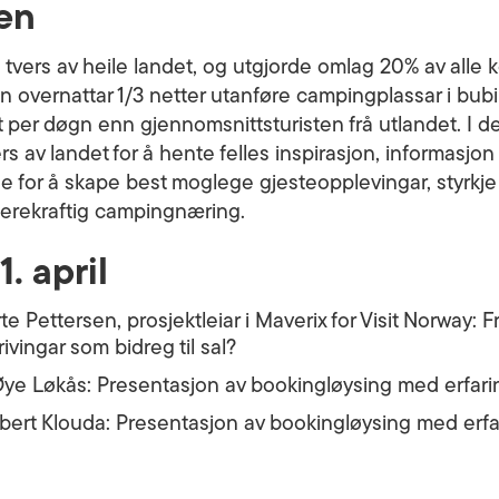
en
tvers av heile landet, og utgjorde omlag 20% av alle 
 overnattar 1/3 netter utanføre campingplassar i bubil 
 per døgn enn gjennomsnittsturisten frå utlandet. I d
 av landet for å hente felles inspirasjon, informasjon og
e for å skape best moglege gjesteopplevingar, styrkje 
 berekraftig campingnæring.
. april
e Pettersen, prosjektleiar i Maverix for Visit Norway: Fra
ingar som bidreg til sal?
ye Løkås: Presentasjon av bookingløysing med erfarin
ert Klouda: Presentasjon av bookingløysing med erfar