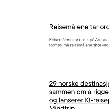
Reisemålene tar or
Reisemålene tar ordet på Arendals
formes, må reisemålene sitte ved
29 norske destinas
sammen om å rigge 
og lanserer KI-reis
Mindtrip