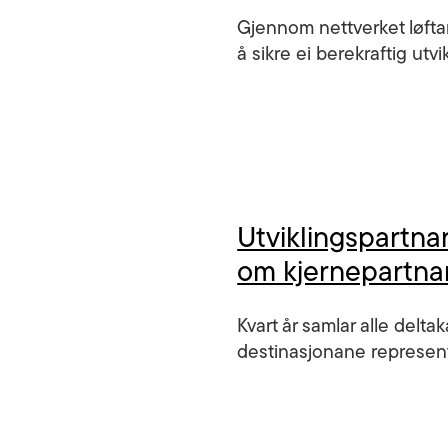
Gjennom nettverket løftar
å sikre ei berekraftig utv
Utviklingspartna
om kjernepartnara
Kvart år samlar alle delta
destinasjonane represente