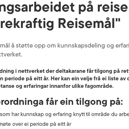
lingsarbeidet på reis
rekraftig Reisemål"
ål å støtte opp om kunnskapsdeling og erfari
ttverket.
dning i nettverket der deltakarane får tilgong på ret
periode på eitt år. Her kan ein velje frå ei liste av
tanse og erfaringar innanfor ulike fagområde.
rdninga får ein tilgong på:
r som har kunnskap og erfaring knytt til område du ar
øte over ei periode på eitt år