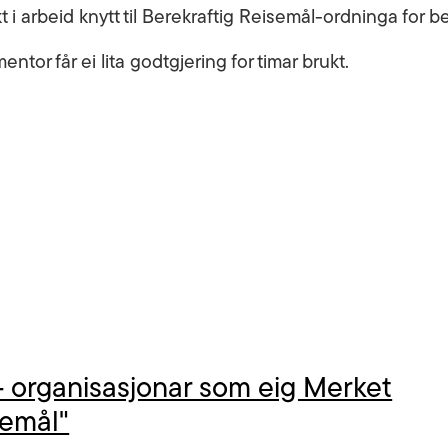
 i arbeid knytt til Berekraftig Reisemål-ordninga for b
or får ei lita godtgjering for timar brukt.
- organisasjonar som eig Merket
semål"