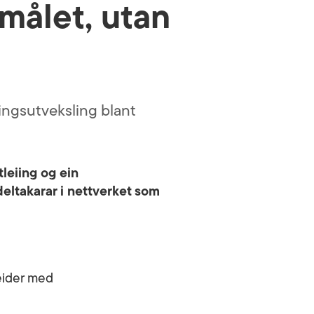
emålet, utan
ngsutveksling blant
tleiing og ein
 deltakarar i nettverket som
beider med