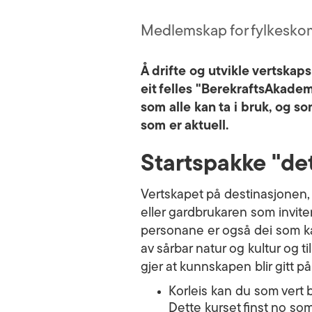
Medlemskap for fylkesk
Å drifte og utvikle vertska
eit felles "BerekraftsAkadem
som alle kan ta i bruk, og 
som er aktuell.
Startspakke "de
Vertskapet på destinasjonen, a
eller gardbrukaren som invite
personane er også dei som kan
av sårbar natur og kultur og til
gjer at kunnskapen blir gitt på
Korleis kan du som vert bi
Dette kurset finst no so