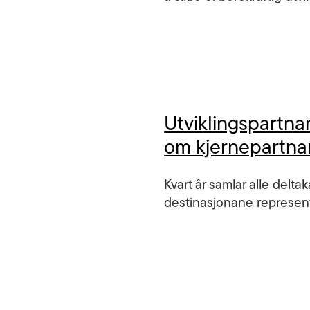
Utviklingspartna
om kjernepartnara
Kvart år samlar alle delta
destinasjonane represente