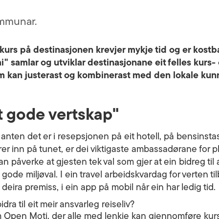
ommunar.
pskurs på destinasjonen krevjer mykje tid og er kos
i" samlar og utviklar destinasjonane eit felles kur
som kan justerast og kombinerast med den lokale k
t gode vertskap"
nten det er i resepsjonen på eit hotell, på bensinstasjo
rer inn på tunet, er dei viktigaste ambassadørane for 
 påverke at gjesten tek val som gjer at ein bidreg til 
 gode miljøval. I ein travel arbeidskvardag for verten til
 deira premiss, i ein app på mobil når ein har ledig tid.
dra til eit meir ansvarleg reiseliv?
m Open Moti, der alle med lenkje kan gjennomføre kurs