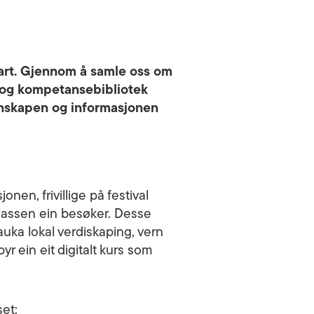
tbart. Gjennom å samle oss om
s- og kompetansebibliotek
unnskapen og informasjonen
nen, frivillige på festival
plassen ein besøker. Desse
auka lokal verdiskaping, vern
byr ein eit digitalt kurs som
et: