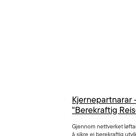
Kjernepartnarar 
"Berekraftig Rei
Gjennom nettverket løftar
å sikre ei berekraftig utv