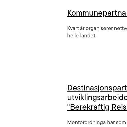
Kommunepartnar
Kvart år organiserer nettv
heile landet.
Destinasjonspart
utviklingsarbeid
"Berekraftig Rei
Mentorordninga har som 