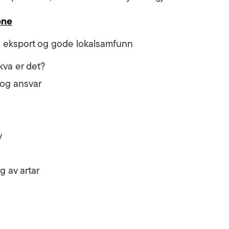
one
 - eksport og gode lokalsamfunn
kva er det?
 og ansvar
v
g av artar