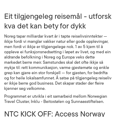
Eit tilgjengeleg reisemål - utforsk
kva det kan bety for dykk
Noreg tapar milliardar kvart år i tapte reiselivsinntekter —
ikkje fordi vi manglar vakker natur eller gode opplevingar,
men fordi vi ikkje er tilgjengelege nok. 1 av 5 kjem til å
oppleve ei funksjonsnedsetting i løpet av livet, og med ein
aldrande befolkning i Noreg og Europa veks dette
markedet berre meir. Samstundes skal det ofte ikkje så
mykje til: rett kommunikasjon, varme gjestemøte og enkle
grep kan gjere ein stor forskjell — for gjesten, for bedrifta
og for heile lokalsamfunnet. Å satse på tilgjengeleg reiseliv
er ikkje berre god business. Det skapar stader der fleire
kjenner seg velkomne.
Programmet er utvikla i eit samarbeid mellom Norwegian
Travel Cluster, Inklu - Beitostølen og Sunnaasstiftelsen.
NTC KICK OFF: Access Norway