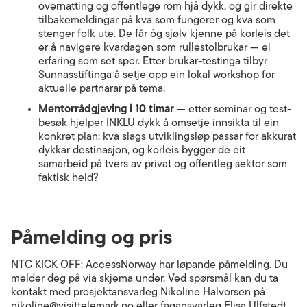
overnatting og offentlege rom hjå dykk, og gir direkte
tilbakemeldingar på kva som fungerer og kva som
stenger folk ute. De får òg sjølv kjenne på korleis det
er å navigere kvardagen som rullestolbrukar — ei
erfaring som set spor. Etter brukar-testinga tilbyr
Sunnasstiftinga å setje opp ein lokal workshop for
aktuelle partnarar på tema.
Mentorrådgjeving i 10 timar
— etter seminar og test-
besøk hjelper INKLU dykk å omsetje innsikta til ein
konkret plan: kva slags utviklingsløp passar for akkurat
dykkar destinasjon, og korleis bygger de eit
samarbeid på tvers av privat og offentleg sektor som
faktisk held?
Påmelding og pris
NTC KICK OFF: AccessNorway har løpande påmelding. Du
melder deg på via skjema under. Ved spørsmål kan du ta
kontakt med prosjektansvarleg Nikoline Halvorsen på
nikoline@visittelemark.no eller fagansvarleg Elisa Ulfstedt