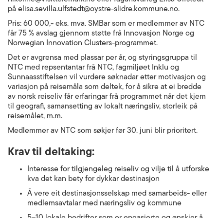
på elisa.sevilla.ulfstedt@oystre-slidre.kommune.no.
Pris: 60 000,- eks. mva. SMBar som er medlemmer av NTC
får 75 % avslag gjennom støtte frå Innovasjon Norge og
Norwegian Innovation Clusters-programmet.
Det er avgrensa med plassar per år, og styringsgruppa til
NTC med repsentantar frå NTC, fagmiljøet Inklu og
Sunnaasstiftelsen vil vurdere søknadar etter motivasjon og
variasjon på reisemåla som deltek, for å sikre at ei bredde
av norsk reiseliv får erfaringar frå programmet når det kjem
til geografi, samansetting av lokalt næringsliv, storleik på
reisemålet, m.m.
Medlemmer av NTC som søkjer før 30. juni blir prioritert.
Krav til deltaking:
Interesse for tilgjengeleg reiseliv og vilje til å utforske
kva det kan bety for dykkar destinasjon
Å vere eit destinasjonsselskap med samarbeids- eller
medlemsavtalar med næringsliv og kommune