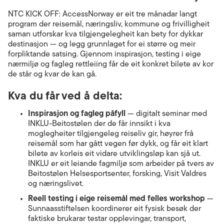
NTC KICK OFF: AccessNorway er eit tre månadar langt
program der reisemål, næringsliv, kommune og frivilligheit
saman utforskar kva tilgjengelegheit kan bety for dykkar
destinasjon — og legg grunnlaget for ei større og meir
forpliktande satsing. Gjennom inspirasjon, testing i eige
nærmiljø og fagleg rettleiing får de eit konkret bilete av kor
de står og kvar de kan gå.
Kva du får ved å delta:
Inspirasjon og fagleg påfyll
— digitalt seminar med
INKLU-Beitostølen der de får innsikt i kva
moglegheiter tilgjengeleg reiseliv gir, høyrer frå
reisemål som har gått vegen før dykk, og får eit klart
bilete av korleis eit vidare utviklingsløp kan sjå ut.
INKLU er eit leiande fagmiljø som arbeider på tvers av
Beitostølen Helsesportsenter, forsking, Visit Valdres
og næringslivet.
Reell testing i eige reisemål med felles workshop
—
Sunnaasstiftelsen koordinerer eit fysisk besøk der
faktiske brukarar testar opplevingar, transport,