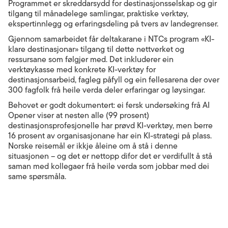
Programmet er skreddarsydd for destinasjonsselskap og gir
tilgang til månadelege samlingar, praktiske verktøy,
ekspertinnlegg og erfaringsdeling på tvers av landegrenser.
Gjennom samarbeidet får deltakarane i NTCs program «KI-
klare destinasjonar» tilgang til dette nettverket og
ressursane som følgjer med. Det inkluderer ein
verktøykasse med konkrete KI-verktøy for
destinasjonsarbeid, fagleg påfyll og ein fellesarena der over
300 fagfolk frå heile verda deler erfaringar og løysingar.
Behovet er godt dokumentert: ei fersk undersøking frå AI
Opener viser at nesten alle (99 prosent)
destinasjonsprofesjonelle har prøvd KI-verktøy, men berre
16 prosent av organisasjonane har ein KI-strategi på plass.
Norske reisemål er ikkje åleine om å stå i denne
situasjonen – og det er nettopp difor det er verdifullt å stå
saman med kollegaer frå heile verda som jobbar med dei
same spørsmåla.