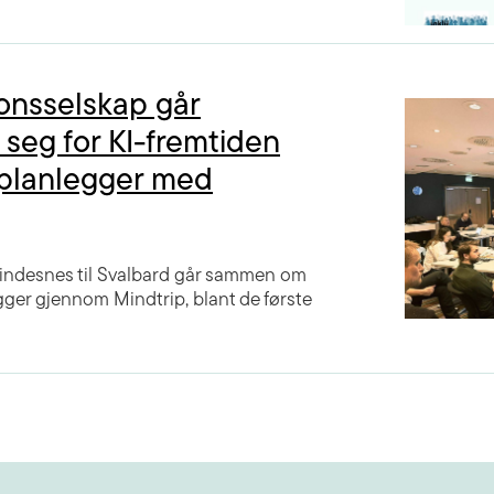
jonsselskap går
seg for KI-fremtiden
eplanlegger med
Lindesnes til Svalbard går sammen om
egger gjennom Mindtrip, blant de første