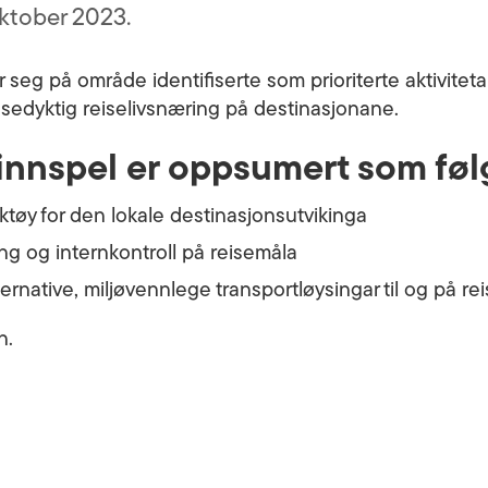
oktober 2023.
 seg på område identifiserte som prioriterte aktivitetar 
sedyktig reiselivsnæring på destinasjonane.
 innspel er oppsumert som følg
erktøy for den lokale destinasjonsutvikinga
ng og internkontroll på reisemåla
ternative, miljøvennlege transportløysingar til og på re
n.