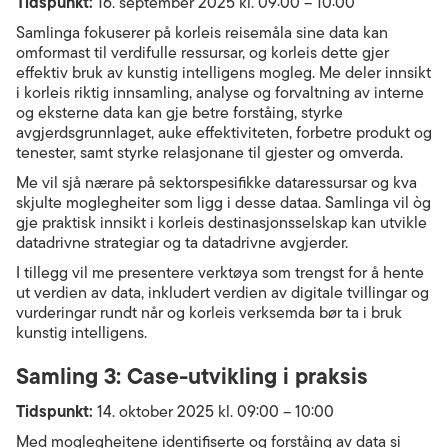
Tidspunkt:
16. september 2025 kl. 09:00 – 10:00
Samlinga fokuserer på korleis reisemåla sine data kan
omformast til verdifulle ressursar, og korleis dette gjer
effektiv bruk av kunstig intelligens mogleg. Me deler innsikt
i korleis riktig innsamling, analyse og forvaltning av interne
og eksterne data kan gje betre forståing, styrke
avgjerdsgrunnlaget, auke effektiviteten, forbetre produkt og
tenester, samt styrke relasjonane til gjester og omverda.
Me vil sjå nærare på sektorspesifikke dataressursar og kva
skjulte moglegheiter som ligg i desse dataa. Samlinga vil òg
gje praktisk innsikt i korleis destinasjonsselskap kan utvikle
datadrivne strategiar og ta datadrivne avgjerder.
I tillegg vil me presentere verktøya som trengst for å hente
ut verdien av data, inkludert verdien av digitale tvillingar og
vurderingar rundt når og korleis verksemda bør ta i bruk
kunstig intelligens.
Samling 3: Case-utvikling i praksis
Tidspunkt:
14. oktober 2025 kl. 09:00 – 10:00
Med moglegheitene identifiserte og forståing av data si