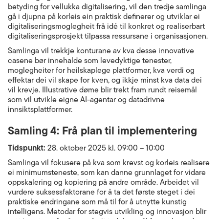
betyding for vellukka digitalisering, vil den tredje samlinga
gå i djupna på korleis ein praktisk definerer og utviklar ei
digitaliseringsmoglegheit frå idé til konkret og realiserbart
digitaliseringsprosjekt tilpassa ressursane i organisasjonen.
Samlinga vil trekkje konturane av kva desse innovative
casene bør innehalde som levedyktige tenester,
moglegheiter for heilskaplege plattformer, kva verdi og
effektar dei vil skape for kven, og ikkje minst kva data dei
vil krevje. Illustrative døme blir trekt fram rundt reisemål
som vil utvikle eigne AI-agentar og datadrivne
innsiktsplattformer.
Samling 4: Frå plan til implementering
Tidspunkt:
28. oktober 2025 kl. 09:00 – 10:00
Samlinga vil fokusere på kva som krevst og korleis realisere
ei minimumsteneste, som kan danne grunnlaget for vidare
oppskalering og kopiering på andre område. Arbeidet vil
vurdere suksessfaktorane for å ta det første steget i dei
praktiske endringane som må til for å utnytte kunstig
intelligens. Metodar for stegvis utvikling og innovasjon blir