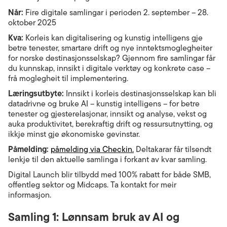
Når:
Fire digitale samlingar i perioden 2. september – 28.
oktober 2025
Kva:
Korleis kan digitalisering og kunstig intelligens gje
betre tenester, smartare drift og nye inntektsmoglegheiter
for norske destinasjonsselskap? Gjennom fire samlingar får
du kunnskap, innsikt i digitale verktøy og konkrete case –
frå moglegheit til implementering.
Læringsutbyte:
Innsikt i korleis destinasjonsselskap kan bli
datadrivne og bruke AI – kunstig intelligens – for betre
tenester og gjesterelasjonar, innsikt og analyse, vekst og
auka produktivitet, berekraftig drift og ressursutnytting, og
ikkje minst gje økonomiske gevinstar.
Påmelding:
påmelding via Checkin.
Deltakarar får tilsendt
lenkje til den aktuelle samlinga i forkant av kvar samling.
Digital Launch blir tilbydd med 100% rabatt for både SMB,
offentleg sektor og Midcaps. Ta kontakt for meir
informasjon.
Samling 1: Lønnsam bruk av AI og