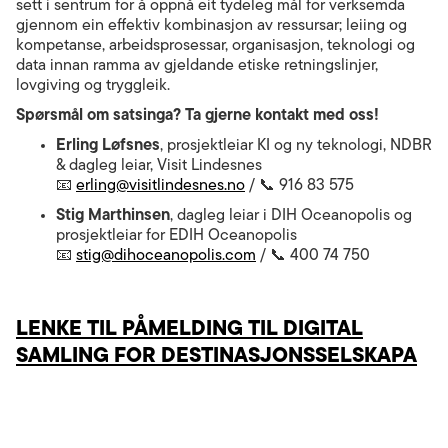
sett i sentrum for å oppnå eit tydeleg mål for verksemda
gjennom ein effektiv kombinasjon av ressursar; leiing og
kompetanse, arbeidsprosessar, organisasjon, teknologi og
data innan ramma av gjeldande etiske retningslinjer,
lovgiving og tryggleik.
Spørsmål om satsinga? Ta gjerne kontakt med oss!
Erling Løfsnes
, prosjektleiar KI og ny teknologi, NDBR
& dagleg leiar, Visit Lindesnes
📧
erling@visitlindesnes.no
/ 📞 916 83 575
Stig Marthinsen
, dagleg leiar i DIH Oceanopolis og
prosjektleiar for EDIH Oceanopolis
📧
stig@dihoceanopolis.com
/ 📞 400 74 750
LENKE TIL PÅMELDING TIL DIGITAL
SAMLING FOR DESTINASJONSSELSKAPA