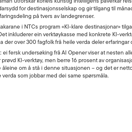
an utforskar korleis kunstig intelligens påverkar reisel
arsydd for destinasjonsselskap og gir tilgang til måna
faringsdeling på tvers av landegrenser.
karane i NTCs program «KI-klare destinasjonar» tilgan
et inkluderer ein verktøykasse med konkrete KI-verktø
na der over 300 fagfolk frå heile verda deler erfaringar 
ei fersk undersøking frå AI Opener viser at nesten all
 prøvd KI-verktøy, men berre 16 prosent av organisasj
e åleine om å stå i denne situasjonen – og det er nettop
e verda som jobbar med dei same spørsmåla.