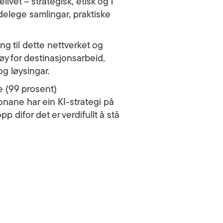
ivet – strategisk, etisk og i
delege samlingar, praktiske
g til dette nettverket og
y for destinasjonsarbeid,
og løysingar.
e (99 prosent)
onane har ein KI-strategi på
p difor det er verdifullt å stå