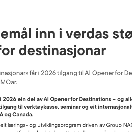
emål inn i verdas stø
for destinasjonar
tinasjonar» får i 2026 tilgang til AI Opener for D
 DMOar.
i 2026 ein del av AI Opener for Destinations – og a
tilgang til verktøykasse, seminar og eit internasjonal
SA og Canada.
 eit lærings- og utviklingsprogram driven av Group NA