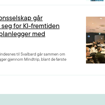
jonsselskap går
seg for KI-fremtiden
eplanlegger med
Lindesnes til Svalbard går sammen om
egger gjennom Mindtrip, blant de første