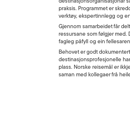
destinasjonsorganisasjonar sam
praksis. Programmet er skredd
verktøy, ekspertinnlegg og er
Gjennom samarbeidet får delta
ressursane som følgjer med. D
fagleg påfyll og ein fellesare
Behovet er godt dokumentert: 
destinasjonsprofesjonelle har
plass. Norske reisemål er ikkj
saman med kollegaer frå heil