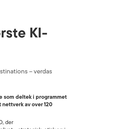
rste KI-
estinations – verdas
lle som deltek i programmet
t nettverk av over 120
O, der